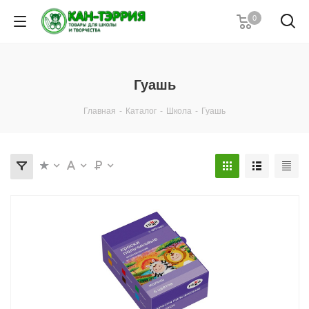
0
Гуашь
Главная
-
Каталог
-
Школа
-
Гуашь