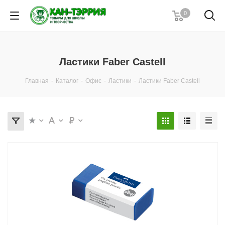
0
Ластики Faber Castell
Главная
-
Каталог
-
Офис
-
Ластики
-
Ластики Faber Castell