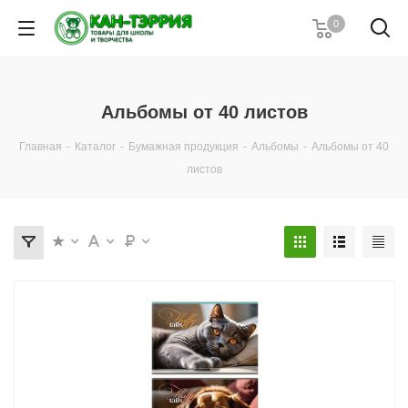
0
Альбомы от 40 листов
Главная
-
Каталог
-
Бумажная продукция
-
Альбомы
-
Альбомы от 40
листов