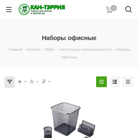
0
Наборы офисные
Главная
-
Каталог
-
Офис
-
Настольные принадлежности
-
Наборы
офисные