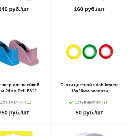
140
руб.
/шт
160
руб.
/шт
енсер для клейкой
Скотч цветной erich krause
ты 24мм Deli E812
18х20мм ассорти
Есть в наличии
(1)
Есть в наличии
(2)
750
руб.
/шт
50
руб.
/шт