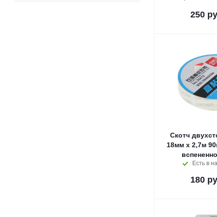
250
ру
Скотч двухст
18мм х 2,7м 9
вспененно
Есть в н
180
ру