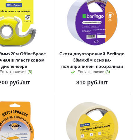
9ммх20м OfficeSpace
Скотч двусторонний Berlingo
чная в пластиковом
38ммx8м основа-
диспенсере
полипропилен, прозрачный
Есть в наличии
(5)
Есть в наличии
(8)
200
руб.
/шт
310
руб.
/шт