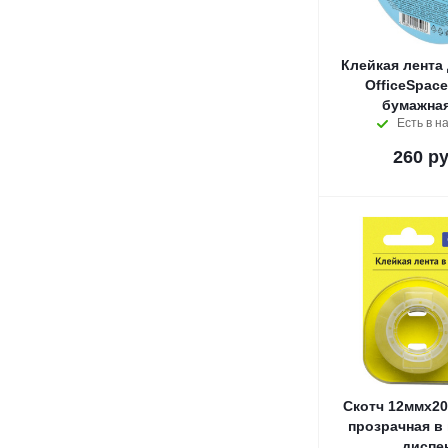
Клейкая лента
OfficeSpac
бумажная
Есть в н
260
ру
Скотч 12ммх20
прозрачная в
диспе