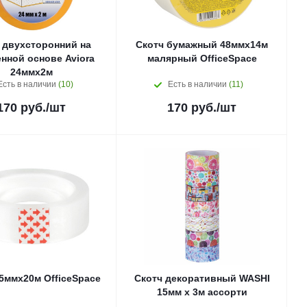
 двухсторонний на
Скотч бумажный 48ммх14м
нной основе Aviora
малярный OfficeSpace
24ммх2м
Есть в наличии
(10)
Есть в наличии
(11)
170
руб.
/шт
170
руб.
/шт
5ммх20м OfficeSpace
Скотч декоративный WASHI
15мм x 3м ассорти