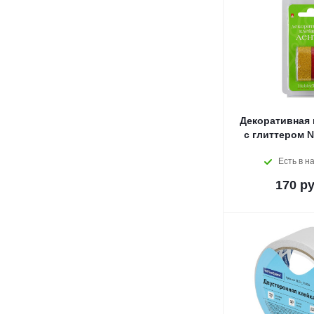
Декоративная 
с глиттером №
Есть в н
170
ру