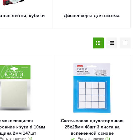
ные ленты, кубики
Диспенсеры для скотча
амоклеющиеся
Скотч-масса двухсторонняя
ронние круги d 10мм
25х25мм 48шт 3 листа на
щина 2мм 147шт
вспененной основе
Есть в наличии
(4)
Есть в наличии
(4)