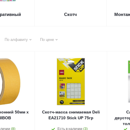
оративный
Скотч
Монтаж
По алфавиту
По цене
ронний 50мм х
Скотч-масса снимаемая Deli
С
NIBOB
EA21710 Stick UP 75гр
двусто
тол
аличии
(8)
Есть в наличии
(3)