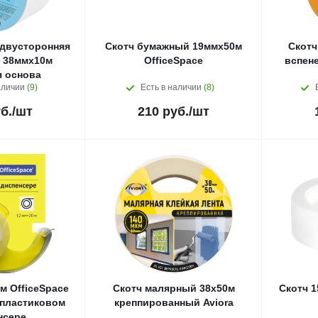
 двусторонняя
Скотч бумажный 19ммх50м
Скотч
e 38ммх10м
OfficeSpace
вспене
 основа
аличии
(9)
Есть в наличии
(8)
б.
/шт
210
руб.
/шт
м OfficeSpace
Скотч малярный 38x50м
Скотч 1
 пластиковом
креппированный Aviora
нсере