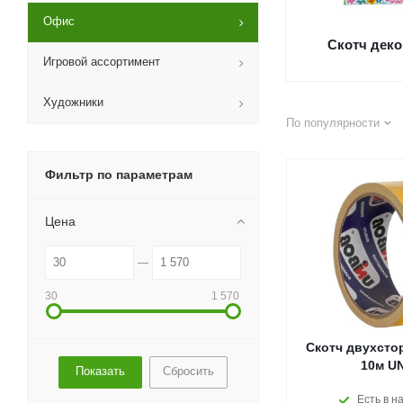
Офис
Скотч дек
Игровой ассортимент
Художники
По популярности
Фильтр по параметрам
Цена
30
1 570
Скотч двухсто
10м U
Сбросить
Есть в н