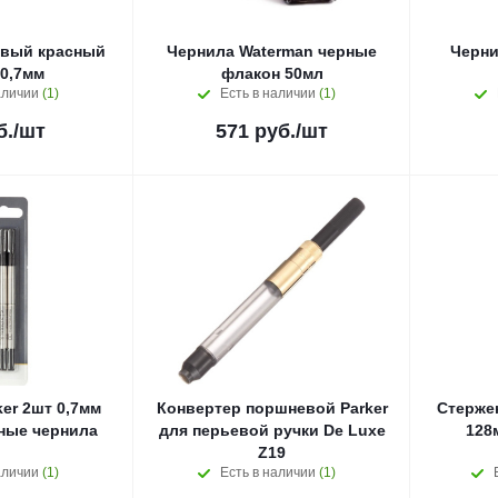
евый красный
Чернила Waterman черные
Черни
0,7мм
флакон 50мл
аличии
(1)
Есть в наличии
(1)
б.
/шт
571
руб.
/шт
er 2шт 0,7мм
Конвертер поршневой Parker
Стерже
ные чернила
для перьевой ручки De Luxe
128
Z19
аличии
(1)
Есть в наличии
(1)