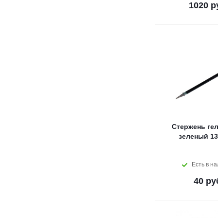
1020
р
Стержень ге
зеленый 13
Есть в н
40
ру