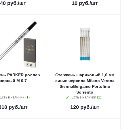
40
руб.
/шт
10
руб.
/шт
ень PARKER роллер
Стержень шариковый 1,0 мм
черный M 0.7
синие чернила Milano Verona
SiennaBergamo Portofino
Sorrento
Есть в наличии
(1)
Есть в наличии
(2)
810
руб.
/шт
120
руб.
/шт