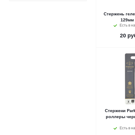
Стержень гел
129мм 
Есть в н
20
ру
Стержени Park
роллеры чер
Есть в н