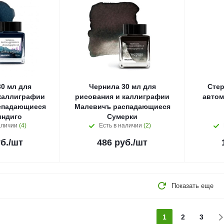
0 мл для
Чернила 30 мл для
Сте
каллиграфии
рисования и каллиграфии
автом
спадающиеся
Малевичъ распадающиеся
индиго
Сумерки
аличии
(4)
Есть в наличии
(2)
б.
/шт
486
руб.
/шт
Показать еще
1
2
3