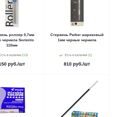
жень роллер 0,7мм
Стержень Parker шариковый
 чернила Sorrento
1мм черные чернила
110мм
Есть в наличии
(13)
Есть в наличии
(1)
150
руб.
/шт
810
руб.
/шт