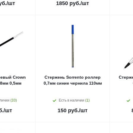
уб.
/шт
1850
руб.
/шт
левый Crown
Стержень Sorrento роллер
Стерж
8мм 0,5мм
0,7мм синие чернила 110мм
аличии
(33)
Есть в наличии
(1)
б.
/шт
150
руб.
/шт