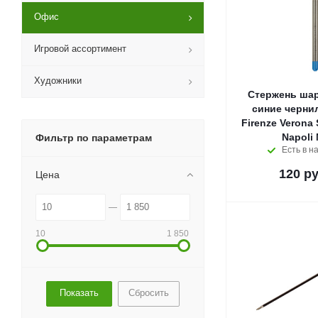
Офис
Игровой ассортимент
Художники
Стержень ша
синие черни
Firenze Verona 
Napoli 
Фильтр по параметрам
Есть в н
120
ру
Цена
10
1 850
Сбросить