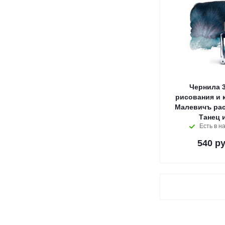
Чернила 3
рисования и 
Малевичъ ра
Танец 
Есть в н
540
ру