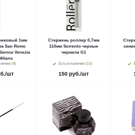
риковый 1мм
Стержень роллер 0,7мм
Стер
ла San Remo
110мм Sorrento черные
синие
Sienna Venezia
чернила G1
Milano
аличии
(9)
Есть в наличии
(15)
б.
/шт
150
руб.
/шт