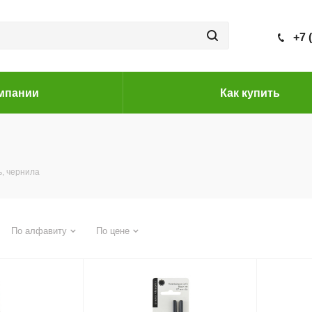
+7 
мпании
Как купить
ь, чернила
По алфавиту
По цене