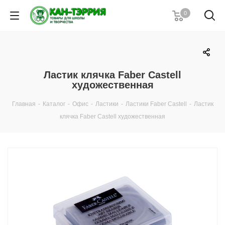
0
Ластик клячка Faber Castell
художественная
Главная
-
Каталог
-
Офис
-
Ластики
-
Ластики Faber Castell
-
Ластик
клячка Faber Castell художественная