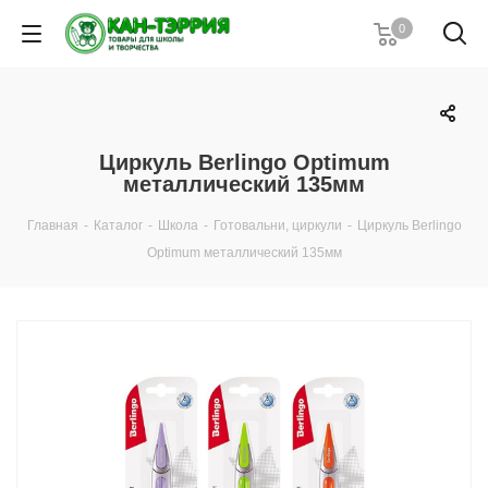
0
Циркуль Berlingo Optimum
металлический 135мм
Главная
-
Каталог
-
Школа
-
Готовальни, циркули
-
Циркуль Berlingo
Optimum металлический 135мм