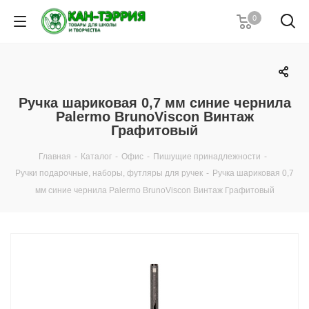
0
Ручка шариковая 0,7 мм синие чернила
Palermo BrunoViscon Винтаж
Графитовый
Главная
-
Каталог
-
Офис
-
Пишущие принадлежности
-
Ручки подарочные, наборы, футляры для ручек
-
Ручка шариковая 0,7
мм синие чернила Palermo BrunoViscon Винтаж Графитовый