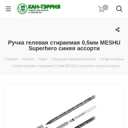
0
Ручка гелевая стираемая 0,5мм MESHU
Superhero синяя ассорти
Главная
-
Каталог
-
Офис
-
Пишущие принадлежности
-
Ручки гелевые
-
Ручка гелевая стираемая 0,5мм MESHU Superhero синяя ассорти