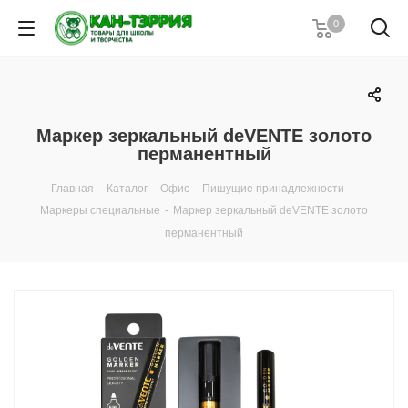
0
Маркер зеркальный deVENTE золото
перманентный
Главная
-
Каталог
-
Офис
-
Пишущие принадлежности
-
Маркеры специальные
-
Маркер зеркальный deVENTE золото
перманентный