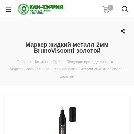
0
Маркер жидкий металл 2мм
BrunoVisconti золотой
Главная
-
Каталог
-
Офис
-
Пишущие принадлежности
-
Маркеры специальные
-
Маркер жидкий металл 2мм BrunoVisconti
золотой