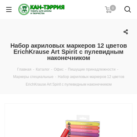
0
Набор акриловых маркеров 12 цветов
ErichKrause Art Spirit c пулевидным
наконечником
Главная
-
Каталог
-
Офис
-
Пишущие принадлежности
-
Маркеры специальные
-
Набор акриловых маркеров 12 цветов
ErichKrause Art Spirit c пулевидным наконечником