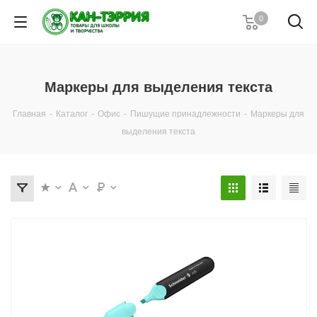
0
Маркеры для выделения текста
Главная
-
Каталог
-
Офис
-
Пишущие принадлежности
-
Маркеры для
выделения текста