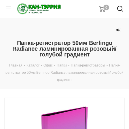
0
Папка-регистратор 50мм Berlingo
Radiance ламинированная розовый/
голубой градиент
Главная
-
Каталог
-
Офис
-
Папки
-
Папки-регистраторы
-
Папка-
регистратор 50мм Berlingo Radiance ламинированная розовый/голубой
градиент