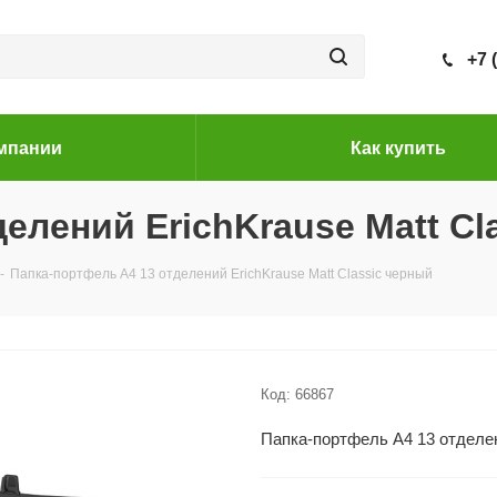
+7 
мпании
Как купить
елений ErichKrause Matt Cl
-
Папка-портфель A4 13 отделений ErichKrause Matt Classic черный
Код:
66867
Папка-портфель A4 13 отделен