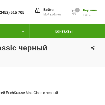
Войти
Корзина
0
(3452) 515-705
Мой кабинет
пуста
Контакты
assic черный
ий ErichKrause Matt Classic черный