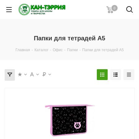
0
Папки для тетрадей А5
Главная
-
Каталог
-
Офис
-
Папки
-
Папки для тетрадей А5