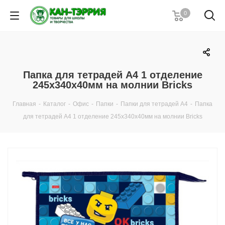
0
Папка для тетрадей А4 1 отделение
245х340х40мм на молнии Bricks
Главная
-
Каталог
-
Офис
-
Папки
-
Папки для тетрадей А4
-
Папка
для тетрадей А4 1 отделение 245х340х40мм на молнии Bricks