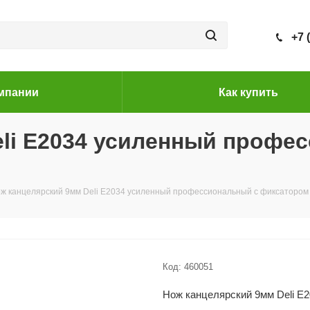
+7 
мпании
Как купить
eli E2034 усиленный профе
ж канцелярский 9мм Deli E2034 усиленный профессиональный с фиксатором
Код:
460051
Нож канцелярский 9мм Deli E