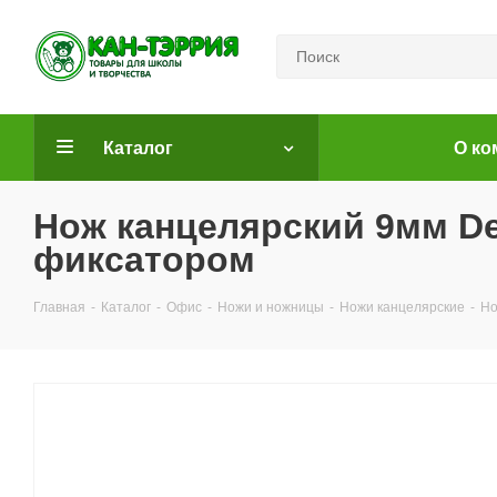
Каталог
О ко
Нож канцелярский 9мм D
фиксатором
Главная
-
Каталог
-
Офис
-
Ножи и ножницы
-
Ножи канцелярские
-
Но