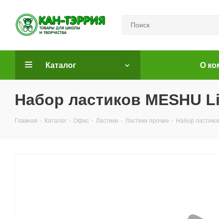
Каталог
О ко
Набор ластиков MESHU Lit
Главная
-
Каталог
-
Офис
-
Ластики
-
Ластики прочие
-
Набор ластиков