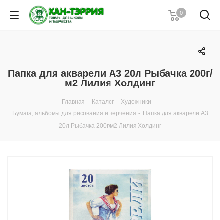
0
Папка для акварели А3 20л Рыбачка 200г/
м2 Лилия Холдинг
Главная
-
Каталог
-
Художники
-
Бумага, альбомы для рисования и черчения
-
Папка для акварели А3
20л Рыбачка 200г/м2 Лилия Холдинг