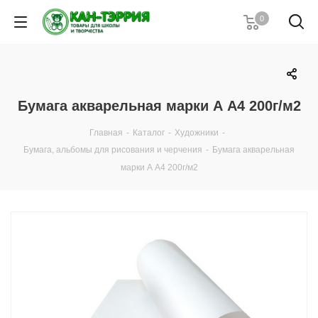
0
Бумага акварельная марки А А4 200г/м2
Главная
-
Каталог
-
Художники
-
Бумага, альбомы для рисования и черчения
-
Бумага акварельная
марки А А4 200г/м2