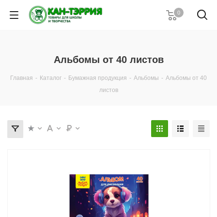
0
Альбомы от 40 листов
Главная
-
Каталог
-
Бумажная продукция
-
Альбомы
-
Альбомы от 40
листов