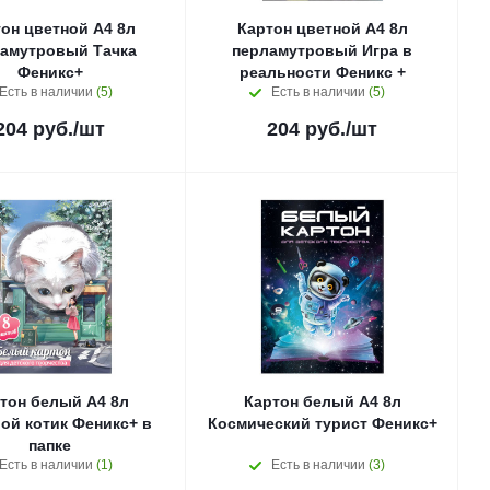
он цветной А4 8л
Картон цветной А4 8л
амутровый Тачка
перламутровый Игра в
Феникс+
реальности Феникс +
Есть в наличии
(5)
Есть в наличии
(5)
204
руб.
/шт
204
руб.
/шт
тон белый А4 8л
Картон белый А4 8л
ой котик Феникс+ в
Космический турист Феникс+
папке
Есть в наличии
(1)
Есть в наличии
(3)