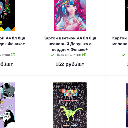
ой А4 8л 8цв
Картон цветной А4 8л 8цв
Картон 
дик Феникс+
неоновый Девушка с
мелова
сердцем Феникс+
аличии
(7)
Есть в наличии
(4)
б.
/шт
152
руб.
/шт