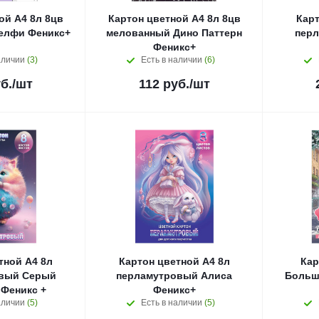
ой А4 8л 8цв
Картон цветной А4 8л 8цв
Карт
елфи Феникс+
мелованный Дино Паттерн
перл
Феникс+
аличии
(3)
Есть в наличии
(6)
б.
/шт
112
руб.
/шт
тной А4 8л
Картон цветной А4 8л
Кар
вый Серый
перламутровый Алиса
Больш
Феникс +
Феникс+
аличии
(5)
Есть в наличии
(5)