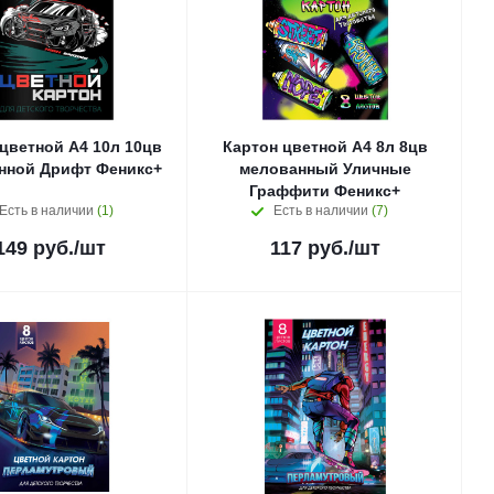
цветной А4 10л 10цв
Картон цветной А4 8л 8цв
нной Дрифт Феникс+
мелованный Уличные
Граффити Феникс+
Есть в наличии
(1)
Есть в наличии
(7)
149
руб.
/шт
117
руб.
/шт