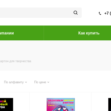
+7 
мпании
Как купить
Картон для творчества
По алфавиту
По цене