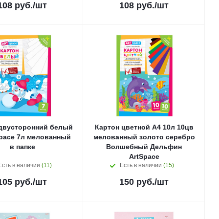
108
руб.
/шт
108
руб.
/шт
двусторонний белый
Картон цветной А4 10л 10цв
Space 7л мелованный
мелованный золото серебро
в папке
Волшебный Дельфин
ArtSpace
Есть в наличии
(11)
Есть в наличии
(15)
105
руб.
/шт
150
руб.
/шт