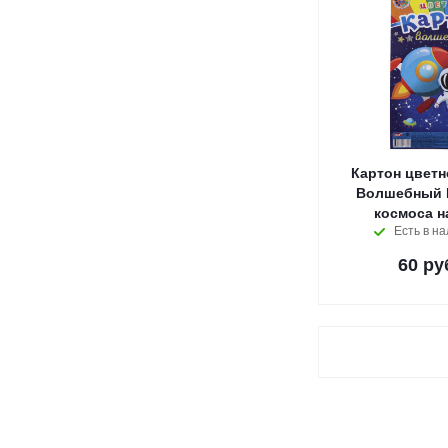
Картон цветн
Волшебный 
космоса н
Есть в н
60
ру