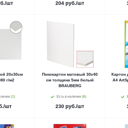
б.
/шт
204
руб.
/шт
ой 20х30см
Пенокартон матовый 30х40
Картон 
80 г/м2
см толщина 5мм белый
А4 Art
BRAUBERG
аличии
(1)
Есть в наличии
(6)
б.
/шт
230
руб.
/шт