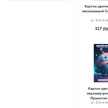
Картон цветн
мелованный С
Есть в н
117
ру
Картон цве
перламутро
Пушистик 
Есть в н