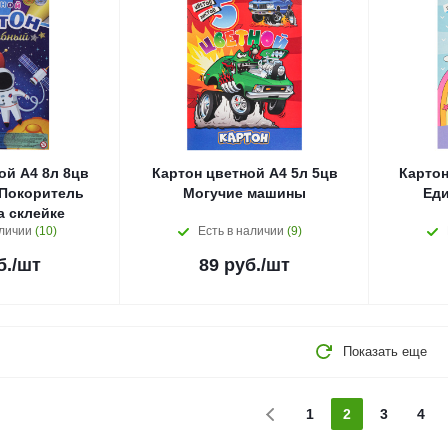
ой А4 8л 8цв
Картон цветной А4 5л 5цв
Картон
Покоритель
Могучие машины
Еди
а склейке
аличии
(10)
Есть в наличии
(9)
б.
/шт
89
руб.
/шт
Показать еще
1
2
3
4