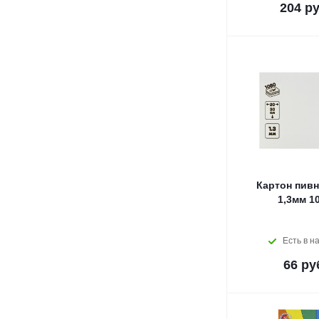
204
ру
Картон пивн
1,3мм 10
Есть в н
66
ру