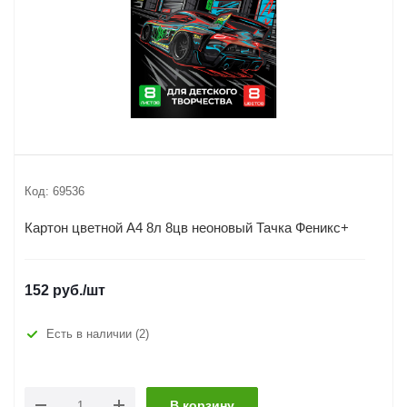
Код:
69536
Картон цветной А4 8л 8цв неоновый Тачка Феникс+
152
руб.
/шт
Есть в наличии
(2)
В корзину