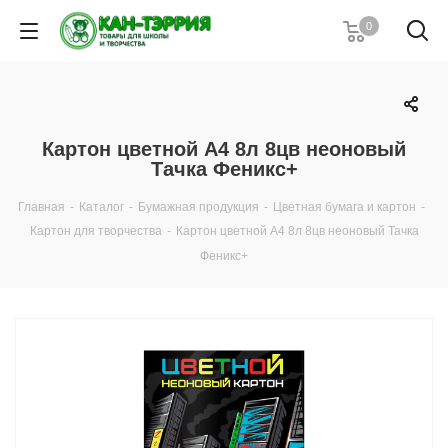
0
Картон цветной А4 8л 8цв неоновый
Тачка Феникс+
Главная
-
Каталог
-
Бумажная продукция
-
Цветная бумага и картон
-
Картон для творчества
-
Картон цветной А4 8л 8цв неоновый Тачка
Феникс+