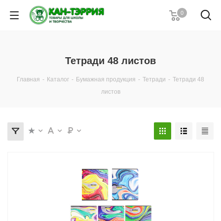
0
Тетради 48 листов
Главная
-
Каталог
-
Бумажная продукция
-
Тетради
-
Тетради 48
листов