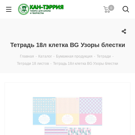
0
Тетрадь 18л клетка BG Узоры блестки
Главная
-
Каталог
-
Бумажная продукция
-
Тетради
-
Тетради 18 листов
-
Тетрадь 18л клетка BG Узоры блестки